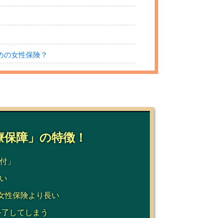
めの女性保険？
療保障」の特徴！
付」
い
女性保険より長い
終了してしまう