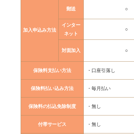
郵送
○
インター
○
加入申込み方法
ネット
対面加入
○
保険料支払い方法
・口座引落し
保険料払い込み方法
・毎月払い
保険料の払込免除制度
・無し
付帯サービス
・無し