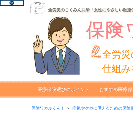
全労災のこくみん共済「女性にやさしい医療
全労災
仕組み
医療保険選びのポイント
おすすめ医療保
保険ワカルくん！
＞
病気やケガに備えるための保険