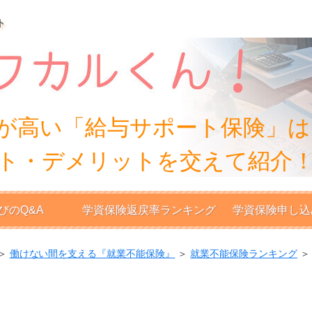
ト
が高い「給与サポート保険」は
ト・デメリットを交えて紹介
びのQ&A
学資保険返戻率ランキング
学資保険申し込
＞
働けない間を支える『就業不能保険』
＞
就業不能保険ランキング
＞