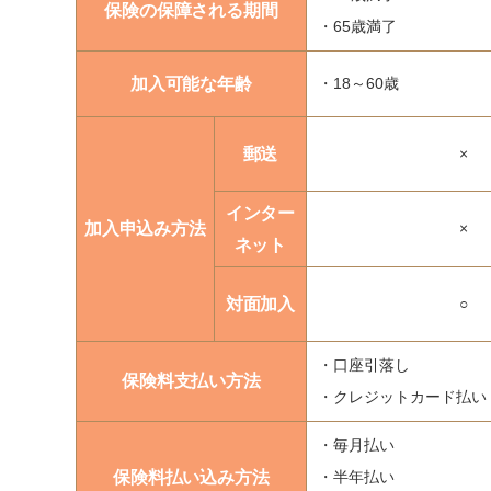
保険の保障される期間
・65歳満了
加入可能な年齢
・18～60歳
郵送
×
インター
加入申込み方法
×
ネット
対面加入
○
・口座引落し
保険料支払い方法
・クレジットカード払い
・毎月払い
保険料払い込み方法
・半年払い