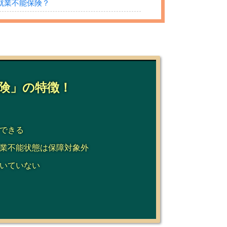
就業不能保険？
険」の特徴！
できる
業不能状態は保障対象外
いていない