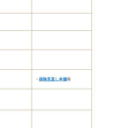
・
保険見直し本舗
等